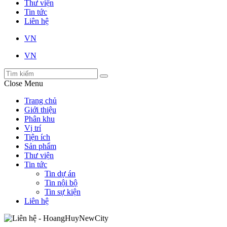
Thư viện
Tin tức
Liên hệ
VN
VN
Close Menu
Trang chủ
Giới thiệu
Phân khu
Vị trí
Tiện ích
Sản phẩm
Thư viện
Tin tức
Tin dự án
Tin nội bộ
Tin sự kiện
Liên hệ