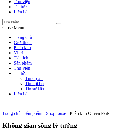
Thư viện
Tin tức
Liên hệ
Close Menu
Trang chủ
Giới thiệu
Phân khu
Vị trí
Tiện ích
Sản phẩm
Thư viện
Tin tức
Tin dự án
Tin nội bộ
Tin sự kiện
Liên hệ
Trang chủ
-
Sản phẩm
-
Shophouse
-
Phân khu Queen Park
Không gian sống lý tưởng