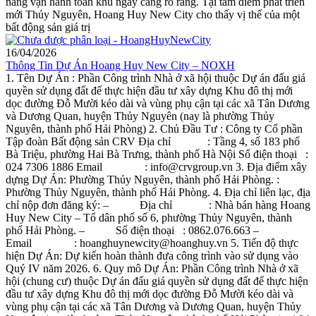
năng vận hành toàn khu ngày càng rõ ràng. Tại tâm điểm phát triển
mới Thủy Nguyên, Hoang Huy New City cho thấy vị thế của một
bất động sản giá trị
16/04/2026
Thông Tin Dự Án Hoang Huy New City – NOXH
1. Tên Dự Án : Phần Công trình Nhà ở xã hội thuộc Dự án đấu giá
quyền sử dụng đất để thực hiện đầu tư xây dựng Khu đô thị mới
dọc đường Đỗ Mười kéo dài và vùng phụ cận tại các xã Tân Dương
và Dương Quan, huyện Thủy Nguyên (nay là phường Thủy
Nguyên, thành phố Hải Phòng) 2. Chủ Đầu Tư : Công ty Cổ phần
Tập đoàn Bất động sản CRV Địa chỉ : Tầng 4, số 183 phố
Bà Triệu, phường Hai Bà Trưng, thành phố Hà Nội Số điện thoại :
024 7306 1886 Email : info@crvgroup.vn 3. Địa điểm xây
dựng Dự Án: Phường Thủy Nguyên, thành phố Hải Phòng. :
Phường Thủy Nguyên, thành phố Hải Phòng. 4. Địa chỉ liên lạc, địa
chỉ nộp đơn đăng ký: – Địa chỉ : Nhà bán hàng Hoang
Huy New City – Tổ dân phố số 6, phường Thủy Nguyên, thành
phố Hải Phòng. – Số điện thoại : 0862.076.663 –
Email : hoanghuynewcity@hoanghuy.vn 5. Tiến độ thực
hiện Dự Án: Dự kiến hoàn thành đưa công trình vào sử dụng vào
Quý IV năm 2026. 6. Quy mô Dự Án: Phần Công trình Nhà ở xã
hội (chung cư) thuộc Dự án đấu giá quyền sử dụng đất để thực hiện
đầu tư xây dựng Khu đô thị mới dọc đường Đỗ Mười kéo dài và
vùng phụ cận tại các xã Tân Dương và Dương Quan, huyện Thủy