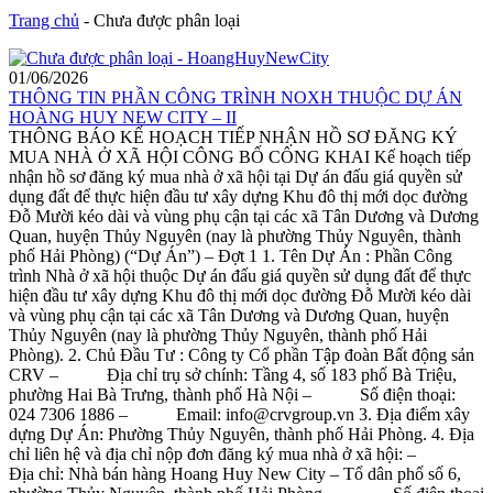
Trang chủ
-
Chưa được phân loại
01/06/2026
THÔNG TIN PHẦN CÔNG TRÌNH NOXH THUỘC DỰ ÁN
HOÀNG HUY NEW CITY – II
THÔNG BÁO KẾ HOẠCH TIẾP NHẬN HỒ SƠ ĐĂNG KÝ
MUA NHÀ Ở XÃ HỘI CÔNG BỐ CÔNG KHAI Kế hoạch tiếp
nhận hồ sơ đăng ký mua nhà ở xã hội tại Dự án đấu giá quyền sử
dụng đất để thực hiện đầu tư xây dựng Khu đô thị mới dọc đường
Đỗ Mười kéo dài và vùng phụ cận tại các xã Tân Dương và Dương
Quan, huyện Thủy Nguyên (nay là phường Thủy Nguyên, thành
phố Hải Phòng) (“Dự Án”) – Đợt 1 1. Tên Dự Án : Phần Công
trình Nhà ở xã hội thuộc Dự án đấu giá quyền sử dụng đất để thực
hiện đầu tư xây dựng Khu đô thị mới dọc đường Đỗ Mười kéo dài
và vùng phụ cận tại các xã Tân Dương và Dương Quan, huyện
Thủy Nguyên (nay là phường Thủy Nguyên, thành phố Hải
Phòng). 2. Chủ Đầu Tư : Công ty Cổ phần Tập đoàn Bất động sản
CRV – Địa chỉ trụ sở chính: Tầng 4, số 183 phố Bà Triệu,
phường Hai Bà Trưng, thành phố Hà Nội – Số điện thoại:
024 7306 1886 – Email: info@crvgroup.vn 3. Địa điểm xây
dựng Dự Án: Phường Thủy Nguyên, thành phố Hải Phòng. 4. Địa
chỉ liên hệ và địa chỉ nộp đơn đăng ký mua nhà ở xã hội: –
Địa chỉ: Nhà bán hàng Hoang Huy New City – Tổ dân phố số 6,