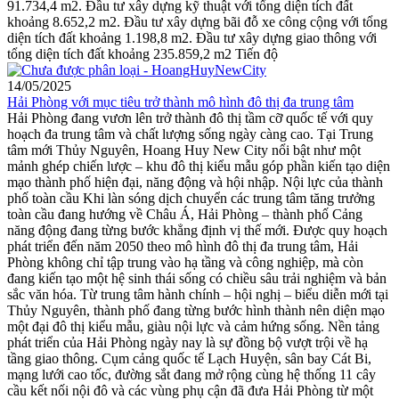
91.734,4 m2. Đầu tư xây dựng kỹ thuật với tổng diện tích đất
khoảng 8.652,2 m2. Đầu tư xây dựng bãi đỗ xe công cộng với tổng
diện tích đất khoảng 1.198,8 m2. Đầu tư xây dựng giao thông với
tổng diện tích đất khoảng 235.859,2 m2 Tiến độ
14/05/2025
Hải Phòng với mục tiêu trở thành mô hình đô thị đa trung tâm
Hải Phòng đang vươn lên trở thành đô thị tầm cỡ quốc tế với quy
hoạch đa trung tâm và chất lượng sống ngày càng cao. Tại Trung
tâm mới Thủy Nguyên, Hoang Huy New City nổi bật như một
mảnh ghép chiến lược – khu đô thị kiểu mẫu góp phần kiến tạo diện
mạo thành phố hiện đại, năng động và hội nhập. Nội lực của thành
phố toàn cầu Khi làn sóng dịch chuyển các trung tâm tăng trưởng
toàn cầu đang hướng về Châu Á, Hải Phòng – thành phố Cảng
năng động đang từng bước khẳng định vị thế mới. Được quy hoạch
phát triển đến năm 2050 theo mô hình đô thị đa trung tâm, Hải
Phòng không chỉ tập trung vào hạ tầng và công nghiệp, mà còn
đang kiến tạo một hệ sinh thái sống có chiều sâu trải nghiệm và bản
sắc văn hóa. Từ trung tâm hành chính – hội nghị – biểu diễn mới tại
Thủy Nguyên, thành phố đang từng bước hình thành nên diện mạo
một đại đô thị kiểu mẫu, giàu nội lực và cảm hứng sống. Nền tảng
phát triển của Hải Phòng ngày nay là sự đồng bộ vượt trội về hạ
tầng giao thông. Cụm cảng quốc tế Lạch Huyện, sân bay Cát Bi,
mạng lưới cao tốc, đường sắt đang mở rộng cùng hệ thống 11 cây
cầu kết nối nội đô và các vùng phụ cận đã đưa Hải Phòng từ một