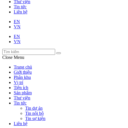
Thư viện
Tin tức
Liên hệ
EN
VN
EN
VN
Close Menu
Trang chủ
Giới thiệu
Phân khu
Vị trí
Tiện ích
Sản phẩm
Thư viện
Tin tức
Tin dự án
Tin nội bộ
Tin sự kiện
Liên hệ