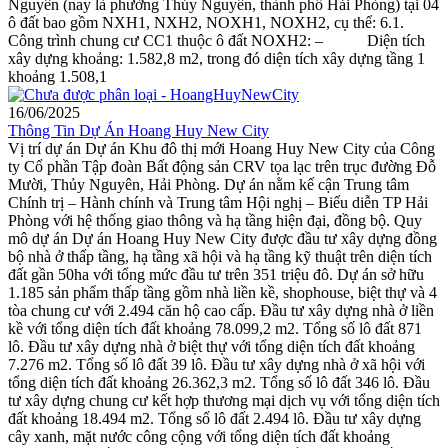
Nguyên (nay là phường Thủy Nguyên, thành phố Hải Phòng) tại 04
ô đất bao gồm NXH1, NXH2, NOXH1, NOXH2, cụ thể: 6.1.
Công trình chung cư CC1 thuộc ô đất NOXH2: – Diện tích
xây dựng khoảng: 1.582,8 m2, trong đó diện tích xây dựng tầng 1
khoảng 1.508,1
16/06/2025
Thông Tin Dự Án Hoang Huy New City
Vị trí dự án Dự án Khu đô thị mới Hoang Huy New City của Công
ty Cổ phần Tập đoàn Bất động sản CRV tọa lạc trên trục đường Đỗ
Mười, Thủy Nguyên, Hải Phòng. Dự án nằm kế cận Trung tâm
Chính trị – Hành chính và Trung tâm Hội nghị – Biểu diễn TP Hải
Phòng với hệ thống giao thông và hạ tầng hiện đại, đồng bộ. Quy
mô dự án Dự án Hoang Huy New City được đầu tư xây dựng đồng
bộ nhà ở thấp tầng, hạ tầng xã hội và hạ tầng kỹ thuật trên diện tích
đất gần 50ha với tổng mức đầu tư trên 351 triệu đô. Dự án sở hữu
1.185 sản phẩm thấp tầng gồm nhà liền kề, shophouse, biệt thự và 4
tòa chung cư với 2.494 căn hộ cao cấp. Đầu tư xây dựng nhà ở liền
kề với tổng diện tích đất khoảng 78.099,2 m2. Tổng số lô đất 871
lô. Đầu tư xây dựng nhà ở biệt thự với tổng diện tích đất khoảng
7.276 m2. Tổng số lô đất 39 lô. Đầu tư xây dựng nhà ở xã hội với
tổng diện tích đất khoảng 26.362,3 m2. Tổng số lô đất 346 lô. Đầu
tư xây dựng chung cư kết hợp thương mại dịch vụ với tổng diện tích
đất khoảng 18.494 m2. Tổng số lô đất 2.494 lô. Đầu tư xây dựng
cây xanh, mặt nước công cộng với tổng diện tích đất khoảng