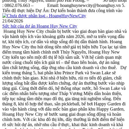
phường Thủy Nguyên, thành phố Hải Phòng. – Số điện thoại
: 0862.076.663 – Email: hoanghuynewcity@hoanghuy.vn 5.
Tiến độ thực hiện Dự Án: Dự kiến hoàn thành đưa công trình vào
21/04/2026
Sức hút của dự án Hoang Huy New City
Hoang Huy New City chuẩn bị bước vào giai đoạn bàn giao nhà và
vận hành tiện ích vào khoảng giữa năm 2026, mở ra triển vọng đầu
tư, khi tiện ích, cư dân và nhịp sống đô thị dần thành hình. Hoang
Huy New City thu hút dòng tiền nhờ giá trị hiện hữu Tọa lạc tại tâm
điểm trung tâm hành chính mới Thủy Nguyên, Hoang Huy New
City kiến tạo nên một đô thị lễ hội sầm uất. Với hệ cảnh quan mặt
nước cùng chuỗi tiện ích giải trí – thể thao liên hoàn, dự án nâng
tầm chất lượng sống, đáp ứng nhu cầu kinh doanh và cho thuê. Dự
kiến trong tháng 5, hai phân khu Prince Park và Swan Lake sẽ
chính thức bàn giao. Khi nhà ở hiện hữu, rủi ro tiến độ giảm, chất
lượng sống bắt đầu được kiểm chứng, dự án thường bước vào nhịp
tăng giá. Cùng thời điểm đó, hệ thống nhạc nước, hồ Swan Lake và
các điểm nhấn biểu tượng như Tháp Vương Miện dần hoàn thiện,
tiếp tục nâng tầm diện mạo đô thị, gia tăng trải nghiệm sống. Đến
tháng 8, khi tổ hợp thể thao, sân pickleball, bể bơi Happy Garden đi
vào vận hành cùng với dấu mốc bàn giao phân khu Happy Garden,
Hoang Huy New City sẽ bước sang giai đoạn sống động và hoàn
chỉnh hơn. Với các khu đô thị lớn, đây thường là thời điểm thể hiện
rõ sức hút dự án, nhờ nhu cầu ở thực, khai thác kinh doanh và khả