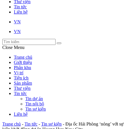
Thư viện
Tin tức
Liên hệ
VN
VN
Close Menu
Trang chủ
Giới thiệu
Phân khu
Vị trí
Tiện ích
Sản phẩm
Thư viện
Tin tức
Tin dự án
Tin nội bộ
Tin sự kiện
Liên hệ
Trang chủ
-
Tin tức
-
Tin sự kiện
-
Địa ốc Hải Phòng ‘nóng’ với sự