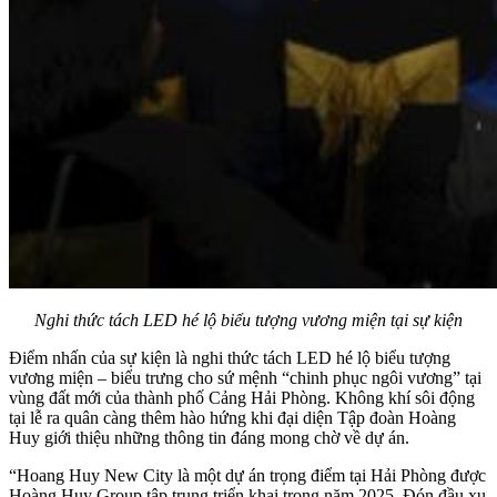
Nghi thức tách LED hé lộ biểu tượng vương miện tại sự kiện
Điểm nhấn của sự kiện là nghi thức tách LED hé lộ biểu tượng
vương miện – biểu trưng cho sứ mệnh “chinh phục ngôi vương” tại
vùng đất mới của thành phố Cảng Hải Phòng. Không khí sôi động
tại lễ ra quân càng thêm hào hứng khi đại diện Tập đoàn Hoàng
Huy giới thiệu những thông tin đáng mong chờ về dự án.
“Hoang Huy New City là một dự án trọng điểm tại Hải Phòng được
Hoàng Huy Group tập trung triển khai trong năm 2025. Đón đầu xu