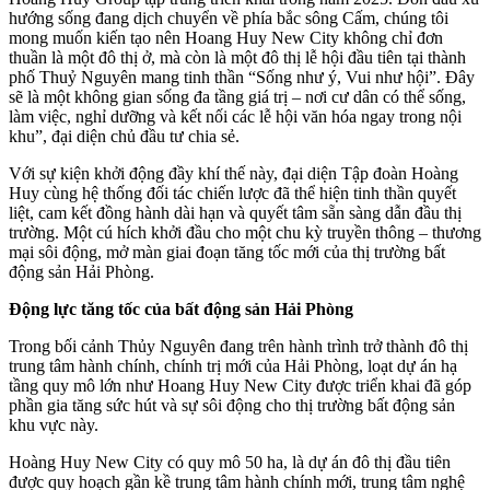
hướng sống đang dịch chuyển về phía bắc sông Cấm, chúng tôi
mong muốn kiến tạo nên Hoang Huy New City không chỉ đơn
thuần là một đô thị ở, mà còn là một đô thị lễ hội đầu tiên tại thành
phố Thuỷ Nguyên mang tinh thần “Sống như ý, Vui như hội”. Đây
sẽ là một không gian sống đa tầng giá trị – nơi cư dân có thể sống,
làm việc, nghỉ dưỡng và kết nối các lễ hội văn hóa ngay trong nội
khu”, đại diện chủ đầu tư chia sẻ.
Với sự kiện khởi động đầy khí thế này, đại diện Tập đoàn Hoàng
Huy cùng hệ thống đối tác chiến lược đã thể hiện tinh thần quyết
liệt, cam kết đồng hành dài hạn và quyết tâm sẵn sàng dẫn đầu thị
trường. Một cú hích khởi đầu cho một chu kỳ truyền thông – thương
mại sôi động, mở màn giai đoạn tăng tốc mới của thị trường bất
động sản Hải Phòng.
Động lực tăng tốc của bất động sản Hải Phòng
Trong bối cảnh Thủy Nguyên đang trên hành trình trở thành đô thị
trung tâm hành chính, chính trị mới của Hải Phòng, loạt dự án hạ
tầng quy mô lớn như Hoang Huy New City được triển khai đã góp
phần gia tăng sức hút và sự sôi động cho thị trường bất động sản
khu vực này.
Hoàng Huy New City có quy mô 50 ha, là dự án đô thị đầu tiên
được quy hoạch gần kề trung tâm hành chính mới, trung tâm nghệ