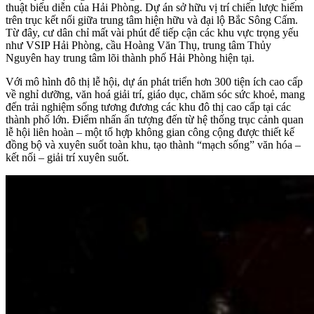
thuật biểu diễn của Hải Phòng. Dự án sở hữu vị trí chiến lược hiếm
trên trục kết nối giữa trung tâm hiện hữu và đại lộ Bắc Sông Cấm.
Từ đây, cư dân chỉ mất vài phút để tiếp cận các khu vực trọng yếu
như VSIP Hải Phòng, cầu Hoàng Văn Thụ, trung tâm Thủy
Nguyên hay trung tâm lõi thành phố Hải Phòng hiện tại.
Với mô hình đô thị lễ hội, dự án phát triển hơn 300 tiện ích cao cấp
về nghỉ dưỡng, văn hoá giải trí, giáo dục, chăm sóc sức khoẻ, mang
đến trải nghiệm sống tương đương các khu đô thị cao cấp tại các
thành phố lớn. Điểm nhấn ấn tượng đến từ hệ thống trục cảnh quan
lễ hội liên hoàn – một tổ hợp không gian công cộng được thiết kế
đồng bộ và xuyên suốt toàn khu, tạo thành “mạch sống” văn hóa –
kết nối – giải trí xuyên suốt.