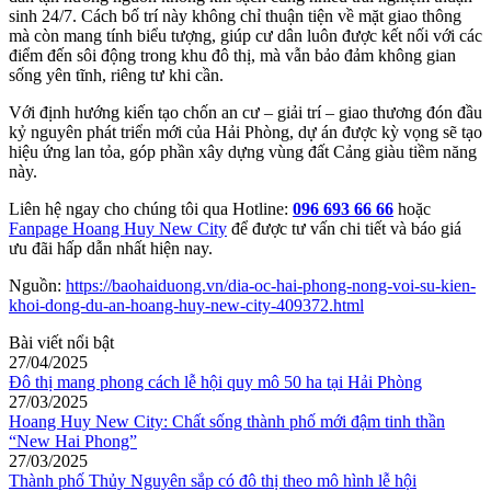
sinh 24/7. Cách bố trí này không chỉ thuận tiện về mặt giao thông
mà còn mang tính biểu tượng, giúp cư dân luôn được kết nối với các
điểm đến sôi động trong khu đô thị, mà vẫn bảo đảm không gian
sống yên tĩnh, riêng tư khi cần.
Với định hướng kiến tạo chốn an cư – giải trí – giao thương đón đầu
kỷ nguyên phát triển mới của Hải Phòng, dự án được kỳ vọng sẽ tạo
hiệu ứng lan tỏa, góp phần xây dựng vùng đất Cảng giàu tiềm năng
này.
Liên hệ ngay cho chúng tôi qua Hotline:
096 693 66 66
hoặc
Fanpage Hoang Huy New City
để được tư vấn chi tiết và báo giá
ưu đãi hấp dẫn nhất hiện nay.
Nguồn:
https://baohaiduong.vn/dia-oc-hai-phong-nong-voi-su-kien-
khoi-dong-du-an-hoang-huy-new-city-409372.html
Bài viết nổi bật
27/04/2025
Đô thị mang phong cách lễ hội quy mô 50 ha tại Hải Phòng
27/03/2025
Hoang Huy New City: Chất sống thành phố mới đậm tinh thần
“New Hai Phong”
27/03/2025
Thành phố Thủy Nguyên sắp có đô thị theo mô hình lễ hội